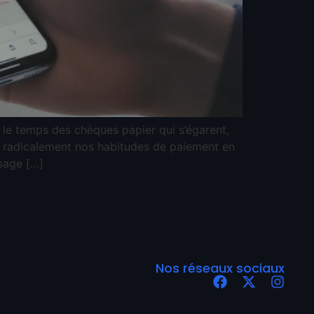
le temps des chèques papier qui s’égarent,
me radicalement nos habitudes de paiement en
ysage […]
Nos réseaux sociaux