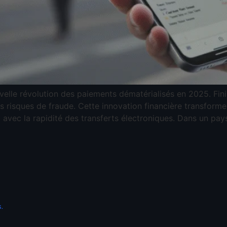
le révolution des paiements dématérialisés en 2025. Fini 
es risques de fraude. Cette innovation financière transfor
l avec la rapidité des transferts électroniques. Dans un pa
.