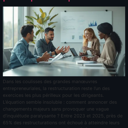
Dans les coulisses des grandes manœuvres
entrepreneuriales, la restructuration reste l’un des
exercices les plus périlleux pour les dirigeants.
L’équation semble insoluble : comment annoncer des
changements majeurs sans provoquer une vague
d’inquiétude paralysante ? Entre 2023 et 2025, près de
65% des restructurations ont échoué à atteindre leurs