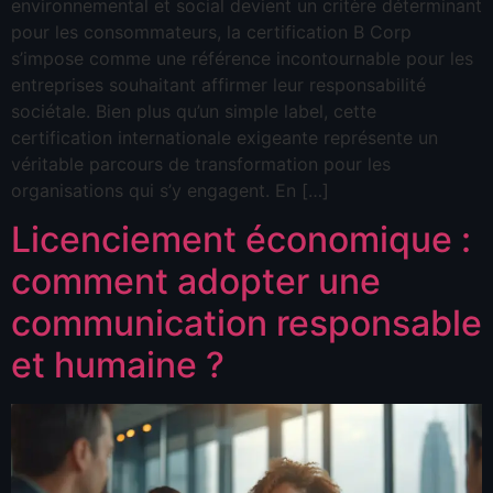
environnemental et social devient un critère déterminant
pour les consommateurs, la certification B Corp
s’impose comme une référence incontournable pour les
entreprises souhaitant affirmer leur responsabilité
sociétale. Bien plus qu’un simple label, cette
certification internationale exigeante représente un
véritable parcours de transformation pour les
organisations qui s’y engagent. En […]
Licenciement économique :
comment adopter une
communication responsable
et humaine ?