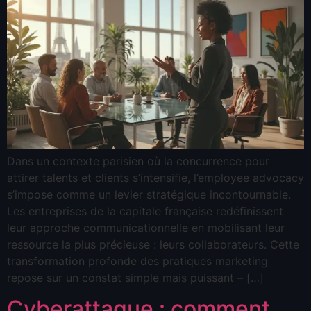
Dans un contexte parisien où la concurrence pour
attirer talents et clients s’intensifie, l’employee advocacy
s’impose comme un levier stratégique incontournable.
Les entreprises de la capitale française redéfinissent
leur approche communicationnelle en mobilisant leur
ressource la plus précieuse : leurs collaborateurs. Cette
transformation profonde des pratiques marketing
repose sur un constat simple mais puissant – […]
Cyberattaque : comment