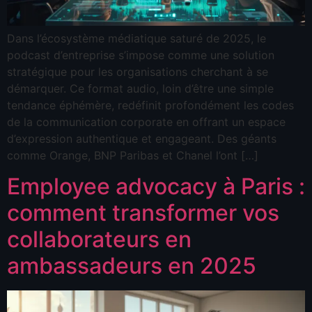
Dans l’écosystème médiatique saturé de 2025, le
podcast d’entreprise s’impose comme une solution
stratégique pour les organisations cherchant à se
démarquer. Ce format audio, loin d’être une simple
tendance éphémère, redéfinit profondément les codes
de la communication corporate en offrant un espace
d’expression authentique et engageant. Des géants
comme Orange, BNP Paribas et Chanel l’ont […]
Employee advocacy à Paris :
comment transformer vos
collaborateurs en
ambassadeurs en 2025