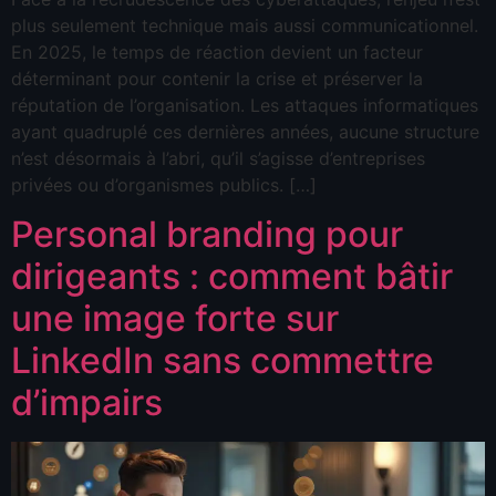
plus seulement technique mais aussi communicationnel.
En 2025, le temps de réaction devient un facteur
déterminant pour contenir la crise et préserver la
réputation de l’organisation. Les attaques informatiques
ayant quadruplé ces dernières années, aucune structure
n’est désormais à l’abri, qu’il s’agisse d’entreprises
privées ou d’organismes publics. […]
Personal branding pour
dirigeants : comment bâtir
une image forte sur
LinkedIn sans commettre
d’impairs